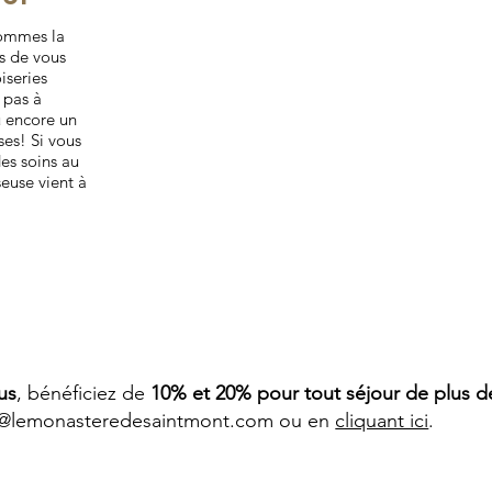
 sommes la
s de vous
iseries
z pas à
 encore un
ses! Si vous
es soins au
euse vient à
us
, bénéficiez de
10% et 20% pour tout séjour de plus de
o@lemonasteredesaintmont.com
ou en
cliquant ici
.