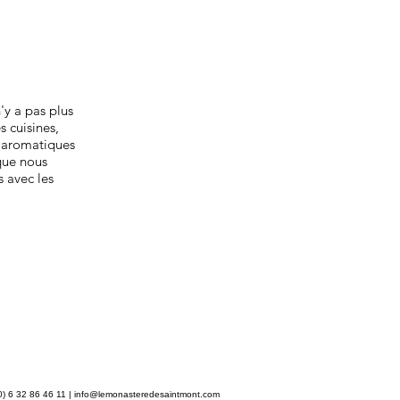
'y a pas plus
s cuisines,
s aromatiques
que nous
s avec les
) 6 32 86 46 11 |
info@lemonasteredesaintmont.com