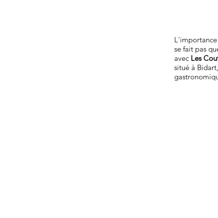
L'importance 
se fait pas q
avec
Les Cout
situé à Bidart
gastronomique