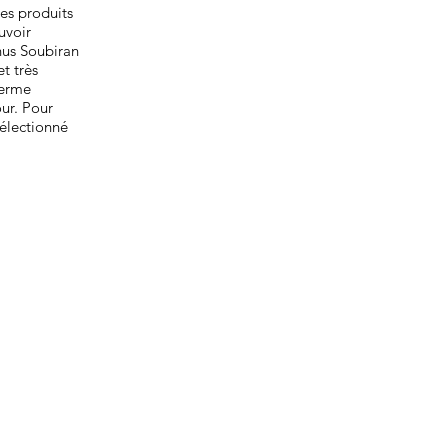
es produits
uvoir
us Soubiran
t très
ferme
our. Pour
électionné